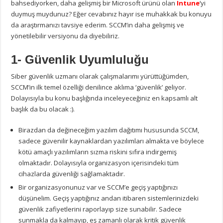
bahsediyorken, daha gelişmiş bir Microsoft ürünü olan
Intune
‘yi
duymuş muydunuz? Eğer cevabınız hayır ise muhakkak bu konuyu
da araştırmanızı tavsiye ederim. SCCM’in daha gelişmiş ve
yönetilebilir versiyonu da diyebiliriz.
1- Güvenlik Uyumluluğu
Siber güvenlik uzmanı olarak çalışmalarımı yürüttüğümden,
SCCM’in ilk temel özelliği denilince aklıma ‘güvenlik’ geliyor.
Dolayısıyla bu konu başlığında inceleyeceğiniz en kapsamlı alt
başlık da bu olacak :).
Birazdan da değineceğim yazılım dağıtımı hususunda SCCM,
sadece güvenilir kaynaklardan yazılımları almakta ve böylece
kötü amaçlı yazılımların sızma riskini sıfıra indirgemiş
olmaktadır. Dolayısıyla organizasyon içerisindeki tüm
cihazlarda güvenliği sağlamaktadır.
Bir organizasyonunuz var ve SCCM’e geçiş yaptığınızı
düşünelim. Geçiş yaptığınız andan itibaren sistemlerinizdeki
güvenlik zafiyetlerini raporlayıp size sunabilir. Sadece
sunmakla da kalmayıp, eş zamanlı olarak kritik güvenlik