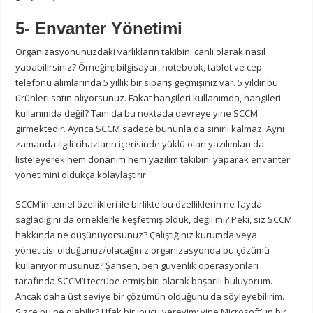
5- Envanter Yönetimi
Organizasyonunuzdaki varlıkların takibini canlı olarak nasıl
yapabilirsiniz? Örneğin; bilgisayar, notebook, tablet ve cep
telefonu alımlarında 5 yıllık bir sipariş geçmişiniz var. 5 yıldır bu
ürünleri satın alıyorsunuz. Fakat hangileri kullanımda, hangileri
kullanımda değil? Tam da bu noktada devreye yine SCCM
girmektedir. Ayrıca SCCM sadece bununla da sınırlı kalmaz. Aynı
zamanda ilgili cihazların içerisinde yüklü olan yazılımları da
listeleyerek hem donanım hem yazılım takibini yaparak envanter
yönetimini oldukça kolaylaştırır.
SCCM’in temel özellikleri ile birlikte bu özelliklerin ne fayda
sağladığını da örneklerle keşfetmiş olduk, değil mi? Peki, siz SCCM
hakkında ne düşünüyorsunuz? Çalıştığınız kurumda veya
yöneticisi olduğunuz/olacağınız organizasyonda bu çözümü
kullanıyor musunuz? Şahsen, ben güvenlik operasyonları
tarafında SCCM’i tecrübe etmiş biri olarak başarılı buluyorum.
Ancak daha üst seviye bir çözümün olduğunu da söyleyebilirim.
Sizce bu ne olabilir? Ufak bir ipucu vereyim; yine Microsoft’un bir