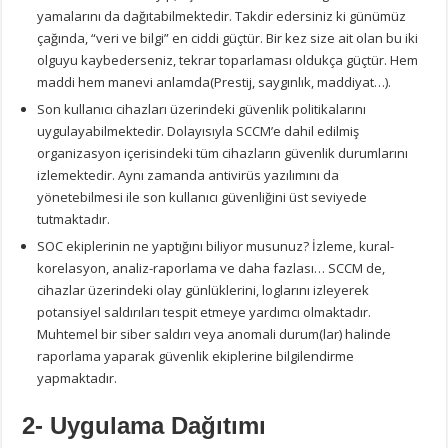
yamalarını da dağıtabilmektedir. Takdir edersiniz ki günümüz
çağında, “veri ve bilgi” en ciddi güçtür. Bir kez size ait olan bu iki
olguyu kaybederseniz, tekrar toparlaması oldukça güçtür. Hem
maddi hem manevi anlamda(Prestij, saygınlık, maddiyat…).
Son kullanıcı cihazları üzerindeki güvenlik politikalarını
uygulayabilmektedir. Dolayısıyla SCCM’e dahil edilmiş
organizasyon içerisindeki tüm cihazların güvenlik durumlarını
izlemektedir. Aynı zamanda antivirüs yazılımını da
yönetebilmesi ile son kullanıcı güvenliğini üst seviyede
tutmaktadır.
SOC ekiplerinin ne yaptığını biliyor musunuz? İzleme, kural-
korelasyon, analiz-raporlama ve daha fazlası… SCCM de,
cihazlar üzerindeki olay günlüklerini, loglarını izleyerek
potansiyel saldırıları tespit etmeye yardımcı olmaktadır.
Muhtemel bir siber saldırı veya anomali durum(lar) halinde
raporlama yaparak güvenlik ekiplerine bilgilendirme
yapmaktadır.
2- Uygulama Dağıtımı