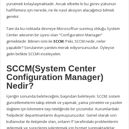
yürütmek kolaylaşmaktadır. Ancak elbette ki bu görev yükünün
hafiflemesi için nerede, ne ile nasıl aksiyon alacağımızı bilmek
gerekir.
Tam da bu noktada devreye Microsoft’un sunmuş olduğu System
Center ailesinin bir üyesi olan “Configuration Manager”
girmektedir. Bilinen ismi ile
SCCM
. Peki, SCCM nedir, neler
yapabilir? Sorularının yanıtını merak ediyorsunuzdur. Öyleyse
gelin birlikte SCCM’i inceleyelim.
SCCM(System Center
Configuration Manager)
Nedir?
İçeriğin sonunda belirteceğimi, başından belirteyim. SCCM; sistem
güncellemelerini takip etmek ve yapmak, yama yönetimi ve yazılım
dağıtımı için kilometre taşı niteliğinde bir çözümdür. Kurumlardaki
‘helpdesk’ departmanlarını duymuşsunuzdur. Genel olarak son
kullanıcılar ile iletişimde olan, onların IT tarafındaki problemlerini
gidermek ve süreçlerini iyileştirmek için hizmet sunmaktadırlar.