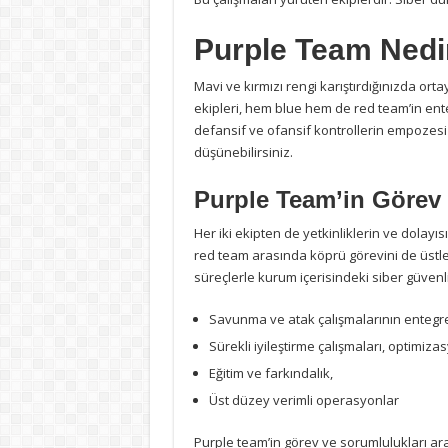
Purple Team Nedi
Mavi ve kırmızı rengi karıştırdığınızda ort
ekipleri, hem blue hem de red team’in ent
defansif ve ofansif kontrollerin empozesi 
düşünebilirsiniz.
Purple Team’in Görev 
Her iki ekipten de yetkinliklerin ve dolayıs
red team arasında köprü görevini de üstlen
süreçlerle kurum içerisindeki siber güven
Savunma ve atak çalışmalarının entegre
Sürekli iyileştirme çalışmaları, optimiza
Eğitim ve farkındalık,
Üst düzey verimli operasyonlar
Purple team’in görev ve sorumlulukları ara