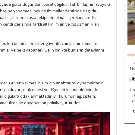
yada göründüğünden ibaret değildir. Tek bir kişinin, (büyük)
 başına yönetmesi pek de ihtimaller dahilinde değildir.
an kişilerden oluşan ekiplerin olması gerekmektedir.
kendi içerisinde farklı alt kırılımları ve niş uzmanlıkları
e edilen bu birimler, siber güvenlik camiasının temelini
ımlar ve ne iş yaparlar? Gelin birlikte bunların detaylarını
te
i
Si
 eder. Güven kelimesi bizim için anahtar rol oynamaktadır.
yanıyla duvarı, malzemesi ve diğer kritik etmenlerinin de
Do
er olgulara odaklanmaktadır. Bir kurumun ağ, sistem,
a
ma” ilkesine dayanan bir politika yürütürler.
S