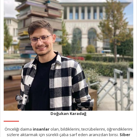
Doğukan Karadağ
Önceliği daima
insanlar
olan, bildiklerini, tecrübelerini, öğrendiklerini
sizlere aktarmak için sürekli çaba sarf eden aranızdan birisi.
Siber