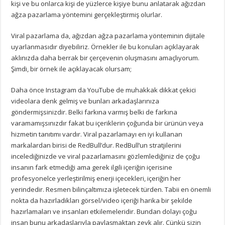
kişi ve bu onlarca kişi de yüzlerce kişiye bunu anlatarak ağızdan
ağza pazarlama yöntemini gerçekleştirmiş olurlar.
Viral pazarlama da, ağızdan ağza pazarlama yönteminin dijitale
uyarlanmasıdır diyebiliriz. Örnekler ile bu konuları açıklayarak
aklınızda daha berrak bir çerçevenin oluşmasını amaçlıyorum.
Şimdi, bir örnek ile açıklayacak olursam;
Daha önce Instagram da YouTube de muhakkak dikkat çekici
videolara denk gelmiş ve bunları arkadaşlarınıza
göndermişsinizdir. Belki farkına varmış belki de farkına
varamamışsınızdır fakat bu içeriklerin çoğunda bir ürünün veya
hizmetin tanıtımı vardır. Viral pazarlamayı en iyi kullanan
markalardan birisi de RedBull’dur. RedBull’un stratjilerini
incelediğinizde ve viral pazarlamasını gözlemlediğiniz de çoğu
insanın fark etmediği ama gerek ilgili içeriğin içerisine
profesyonelce yerleştirilmiş enerji içecekleri, içeriğin her
yerindedir. Resmen bilinçaltımıza işletecek türden. Tabii en önemli
nokta da hazırladıkları görsel/video içeriği harika bir şekilde
hazırlamaları ve insanları etkilemeleridir. Bundan dolayı çoğu
insan bunu arkadaşlarıyla paylaşmaktan zevk alır. Çünkü sizin