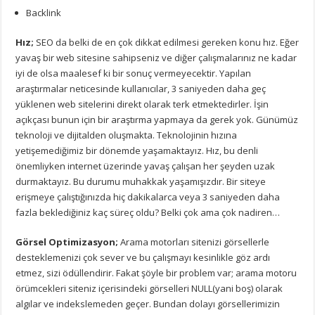
Backlink
Hız;
SEO da belki de en çok dikkat edilmesi gereken konu hız. Eğer
yavaş bir web sitesine sahipseniz ve diğer çalışmalarınız ne kadar
iyi de olsa maalesef ki bir sonuç vermeyecektir. Yapılan
araştırmalar neticesinde kullanıcılar, 3 saniyeden daha geç
yüklenen web sitelerini direkt olarak terk etmektedirler. İşin
açıkçası bunun için bir araştırma yapmaya da gerek yok. Günümüz
teknoloji ve dijitalden oluşmakta. Teknolojinin hızına
yetişemediğimiz bir dönemde yaşamaktayız. Hız, bu denli
önemliyken internet üzerinde yavaş çalışan her şeyden uzak
durmaktayız. Bu durumu muhakkak yaşamışızdır. Bir siteye
erişmeye çalıştığınızda hiç dakikalarca veya 3 saniyeden daha
fazla beklediğiniz kaç süreç oldu? Belki çok ama çok nadiren…
Görsel Optimizasyon;
Arama motorları sitenizi görsellerle
desteklemenizi çok sever ve bu çalışmayı kesinlikle göz ardı
etmez, sizi ödüllendirir. Fakat şöyle bir problem var; arama motoru
örümcekleri siteniz içerisindeki görselleri NULL(yani boş) olarak
algılar ve indekslemeden geçer. Bundan dolayı görsellerimizin