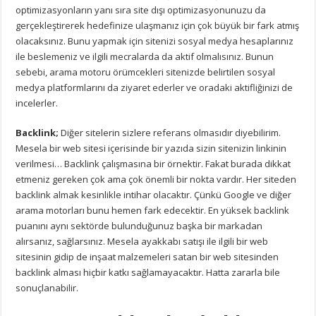
optimizasyonların yanı sıra site dışı optimizasyonunuzu da
gerçekleştirerek hedefinize ulaşmanız için çok büyük bir fark atmış
olacaksınız. Bunu yapmak için sitenizi sosyal medya hesaplarınız
ile beslemeniz ve ilgili mecralarda da aktif olmalısınız. Bunun
sebebi, arama motoru örümcekleri sitenizde belirtilen sosyal
medya platformlarını da ziyaret ederler ve oradaki aktifliğinizi de
incelerler.
Backlink;
Diğer sitelerin sizlere referans olmasıdır diyebilirim.
Mesela bir web sitesi içerisinde bir yazıda sizin sitenizin linkinin
verilmesi… Backlink çalışmasına bir örnektir. Fakat burada dikkat
etmeniz gereken çok ama çok önemli bir nokta vardır. Her siteden
backlink almak kesinlikle intihar olacaktır. Çünkü Google ve diğer
arama motorları bunu hemen fark edecektir. En yüksek backlink
puanını aynı sektörde bulunduğunuz başka bir markadan
alırsanız, sağlarsınız. Mesela ayakkabı satışı ile ilgili bir web
sitesinin gidip de inşaat malzemeleri satan bir web sitesinden
backlink alması hiçbir katkı sağlamayacaktır. Hatta zararla bile
sonuçlanabilir.