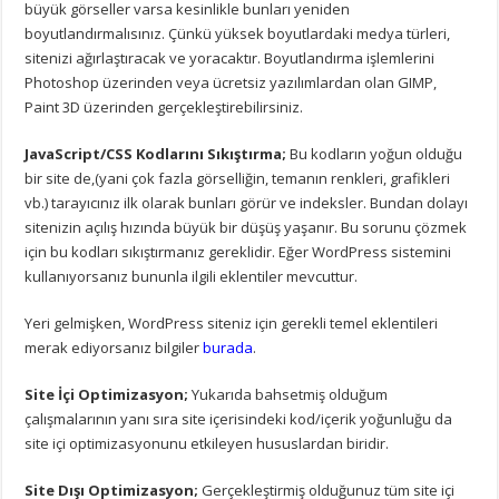
büyük görseller varsa kesinlikle bunları yeniden
boyutlandırmalısınız. Çünkü yüksek boyutlardaki medya türleri,
sitenizi ağırlaştıracak ve yoracaktır. Boyutlandırma işlemlerini
Photoshop üzerinden veya ücretsiz yazılımlardan olan GIMP,
Paint 3D üzerinden gerçekleştirebilirsiniz.
JavaScript/CSS Kodlarını Sıkıştırma;
Bu kodların yoğun olduğu
bir site de,(yani çok fazla görselliğin, temanın renkleri, grafikleri
vb.) tarayıcınız ilk olarak bunları görür ve indeksler. Bundan dolayı
sitenizin açılış hızında büyük bir düşüş yaşanır. Bu sorunu çözmek
için bu kodları sıkıştırmanız gereklidir. Eğer WordPress sistemini
kullanıyorsanız bununla ilgili eklentiler mevcuttur.
Yeri gelmişken, WordPress siteniz için gerekli temel eklentileri
merak ediyorsanız bilgiler
burada
.
Site İçi Optimizasyon;
Yukarıda bahsetmiş olduğum
çalışmalarının yanı sıra site içerisindeki kod/içerik yoğunluğu da
site içi optimizasyonunu etkileyen hususlardan biridir.
Site Dışı Optimizasyon;
Gerçekleştirmiş olduğunuz tüm site içi