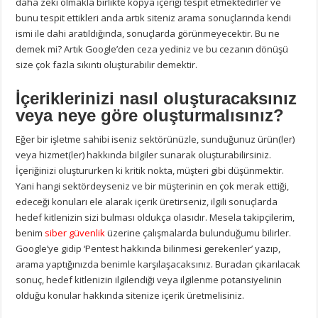
daha zeki olmakla birlikte kopya içeriği tespit etmektedirler ve
bunu tespit ettikleri anda artık siteniz arama sonuçlarında kendi
ismi ile dahi aratıldığında, sonuçlarda görünmeyecektir. Bu ne
demek mi? Artık Google’den ceza yediniz ve bu cezanın dönüşü
size çok fazla sıkıntı oluşturabilir demektir.
İçeriklerinizi nasıl oluşturacaksınız
veya neye göre oluşturmalısınız?
Eğer bir işletme sahibi iseniz sektörünüzle, sunduğunuz ürün(ler)
veya hizmet(ler) hakkında bilgiler sunarak oluşturabilirsiniz.
İçeriğinizi oluştururken ki kritik nokta, müşteri gibi düşünmektir.
Yani hangi sektördeyseniz ve bir müşterinin en çok merak ettiği,
edeceği konuları ele alarak içerik üretirseniz, ilgili sonuçlarda
hedef kitlenizin sizi bulması oldukça olasıdır. Mesela takipçilerim,
benim
siber güvenlik
üzerine çalışmalarda bulunduğumu bilirler.
Google’ye gidip ‘Pentest hakkında bilinmesi gerekenler’ yazıp,
arama yaptığınızda benimle karşılaşacaksınız. Buradan çıkarılacak
sonuç, hedef kitlenizin ilgilendiği veya ilgilenme potansiyelinin
olduğu konular hakkında sitenize içerik üretmelisiniz.