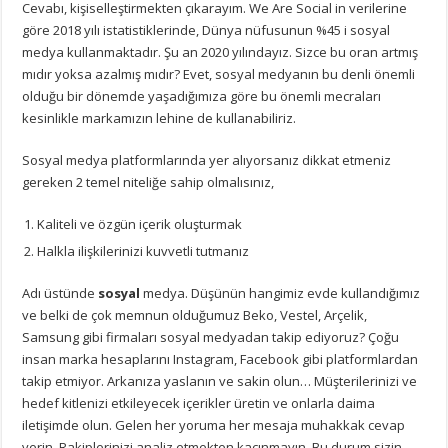
Cevabı, kişiselleştirmekten çıkarayım. We Are Social in verilerine
göre 2018 yılı istatistiklerinde, Dünya nüfusunun %45 i sosyal
medya kullanmaktadır. Şu an 2020 yılındayız. Sizce bu oran artmış
mıdır yoksa azalmış mıdır? Evet, sosyal medyanın bu denli önemli
olduğu bir dönemde yaşadığımıza göre bu önemli mecraları
kesinlikle markamızın lehine de kullanabiliriz.
Sosyal medya platformlarında yer alıyorsanız dikkat etmeniz
gereken 2 temel niteliğe sahip olmalısınız,
Kaliteli ve özgün içerik oluşturmak
Halkla ilişkilerinizi kuvvetli tutmanız
Adı üstünde
sosyal
medya. Düşünün hangimiz evde kullandığımız
ve belki de çok memnun olduğumuz Beko, Vestel, Arçelik,
Samsung gibi firmaları sosyal medyadan takip ediyoruz? Çoğu
insan marka hesaplarını Instagram, Facebook gibi platformlardan
takip etmiyor. Arkanıza yaslanın ve sakin olun… Müşterilerinizi ve
hedef kitlenizi etkileyecek içerikler üretin ve onlarla daima
iletişimde olun. Gelen her yoruma her mesaja muhakkak cevap
verin. Rakiplerinizi analiz etmekten kaçınmayın. Bu durum sizin