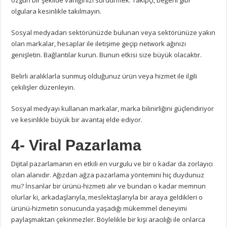
özgün bir şekilde varlığınızı sürdürmek. Takipçi, beğeni gibi
olgulara kesinlikle takılmayın.
Sosyal medyadan sektörünüzde bulunan veya sektörünüze yakın
olan markalar, hesaplar ile iletişime geçip network ağınızı
genişletin. Bağlantılar kurun. Bunun etkisi size büyük olacaktır.
Belirli aralıklarla sunmuş olduğunuz ürün veya hizmet ile ilgili
çekilişler düzenleyin.
Sosyal medyayı kullanan markalar, marka bilinirliğini güçlendiriyor
ve kesinlikle büyük bir avantaj elde ediyor.
4- Viral Pazarlama
Dijital pazarlamanın en etkili en vurgulu ve bir o kadar da zorlayıcı
olan alanıdır. Ağızdan ağza pazarlama yöntemini hiç duydunuz
mu? İnsanlar bir ürünü-hizmeti alır ve bundan o kadar memnun
olurlar ki, arkadaşlarıyla, meslektaşlarıyla bir araya geldikleri o
ürünü-hizmetin sonucunda yaşadığı mükemmel deneyimi
paylaşmaktan çekinmezler. Böylelikle bir kişi aracılığı ile onlarca