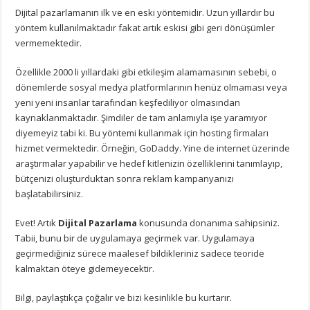
Dijital pazarlamanın ilk ve en eski yöntemidir. Uzun yıllardır bu
yöntem kullanılmaktadır fakat artık eskisi gibi geri dönüşümler
vermemektedir.
Özellikle 2000 li yıllardaki gibi etkileşim alamamasının sebebi, o
dönemlerde sosyal medya platformlarının henüz olmaması veya
yeni yeni insanlar tarafından keşfediliyor olmasından
kaynaklanmaktadır. Şimdiler de tam anlamıyla işe yaramıyor
diyemeyiz tabi ki. Bu yöntemi kullanmak için hosting firmaları
hizmet vermektedir. Örneğin, GoDaddy. Yine de internet üzerinde
araştırmalar yapabilir ve hedef kitlenizin özelliklerini tanımlayıp,
bütçenizi oluşturduktan sonra reklam kampanyanızı
başlatabilirsiniz.
Evet! Artık
Dijital Pazarlama
konusunda donanıma sahipsiniz.
Tabii, bunu bir de uygulamaya geçirmek var. Uygulamaya
geçirmediğiniz sürece maalesef bildikleriniz sadece teoride
kalmaktan öteye gidemeyecektir.
Bilgi, paylaştıkça çoğalır ve bizi kesinlikle bu kurtarır.