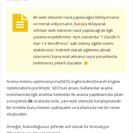
Bir web sitesinin nasıl yapılacağını bilmiyorsanız
ve merak ediyorsanız,
buraya
tıklayarak
sıfırdan web sitesinin nasıl yapılacağı ile ilgili
yazıma erişebilirsiniz. Aynı zamanda “1 Günde 0
dan 1 e WordPress” adlı Udemy eğitim setimi
alabilirsiniz. İndirimli olarak eğitimimi almak
isterseniz bana mail atmanız veya yorumlarda
belirtmeniz yeterli olacaktır.
Arama motoru optimizasyonu(SEO), İngilizceden(Search Engine
Optimization) çevrilmiştir. SEO’nun amacı, kullanıcılar arama
motorlarında ilgili anahtar kelimeler ile arama yaptıklarında çıkan
sonuçlarda
ilk
sıralarda sizle, yani web sitenizle karşılaşmasıdır.
Bir örnekle bunu hemen açıklayalım ve kafamızda net bir resim
oluşturalım;
Örneğin, bulunduğunuz şehirde acil olarak bir tesisatçıya